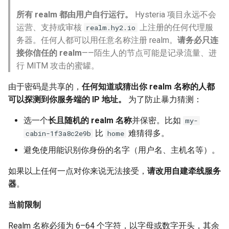
所有 realm 都由用户自行运行。
Hysteria 项目永远不会
运营、支持或审核
上注册的任何代理服
realm.hy2.io
务器。任何人都可以用任意名称注册 realm。
请务必只连
接你信任的 realm
——陌生人的节点可能是记录流量、进
行 MITM 攻击的蜜罐。
由于密码是共享的，
任何知道或猜出你 realm 名称的人都
可以探测到你服务端的 IP 地址。
为了防止暴力猜测：
选一个
长且随机的 realm 名称
并保密。比如
my-
比
难猜得多。
cabin-1f3a8c2e9b
home
避免使用能识别你身份的名字（用户名、主机名等）。
如果以上任何一点对你来说无法接受，
请改用自建牵线服务
器
。
当前限制
Realm 名称必须为 6–64 个字符，以字母或数字开头，其余