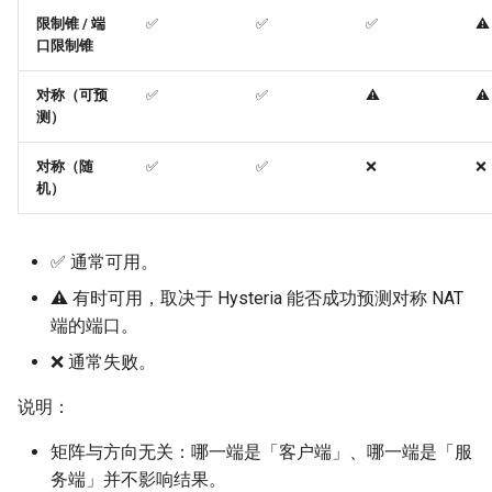
限制锥 / 端
✅
✅
✅
⚠️
口限制锥
对称（可预
✅
✅
⚠️
⚠️
测）
对称（随
✅
✅
❌
❌
机）
✅ 通常可用。
⚠️ 有时可用，取决于 Hysteria 能否成功预测对称 NAT
端的端口。
❌ 通常失败。
说明：
矩阵与方向无关：哪一端是「客户端」、哪一端是「服
务端」并不影响结果。