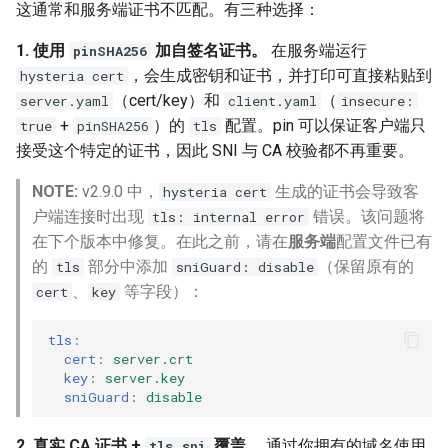
这通常和服务端证书不匹配。有三种选择：
1. 使用
加自签名证书。
在服务端运行
pinSHA256
，会生成密钥和证书，并打印可直接粘贴到
hysteria cert
（cert/key）和
（
server.yaml
client.yaml
insecure:
+
）的
配置。pin 可以保证客户端只
true
pinSHA256
tls
接受这个特定的证书，因此 SNI 与 CA 校验都不再重要。
NOTE:
v2.9.0 中，
生成的证书会导致客
hysteria cert
户端连接时出现
错误。该问题将
tls: internal error
在下个版本中修复。在此之前，请在
服务端
配置文件已有
的
部分中添加
（保留原有的
tls
sniGuard: disable
、
等字段）：
cert
key
tls
:
cert
:
server.crt
key
:
server.key
sniGuard
:
disable
2. 真实 CA 证书 +
覆盖。
通过你拥有的域名使用
tls.sni