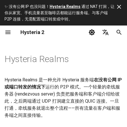
✨ 没有公网 IP 也没问题！
Hysteria Realms
通过 NAT 打洞，让
你从家宽、手机流量甚至咖啡店都能运行服务端。与客户端
正
P2P 连接，无需配置端口转发或中转。
在
Hysteria 2
安装
适用场景
Hysteria 1/2 对比
构建
初
English
始
服务端安装脚本
工作原理
我不喜欢 YAML 怎么办？
协议
简体中文
Hysteria Realms
化
服务端
Realm 地址
关于 HTTP/3
URI Scheme
Русский
搜
فارسی
Hysteria Realms 是一种允许 Hysteria 服务端
在没有公网 IP
客户端
选择牵线服务器
可以套 CDN 吗？
索
或端口转发的情况下
运行的 P2P 模式。一个轻量的牵线服
引
第三方应用
务器 (rendezvous server) 负责把服务端和客户端介绍给彼
公共牵线服务器
擎
(realm.hy2.io)
此，之后两端通过 UDP 打洞建立直接的 QUIC 连接。一旦
打通，牵线服务就退出整个流程——所有流量在客户端和服
当前限制
务端之间直接传输。