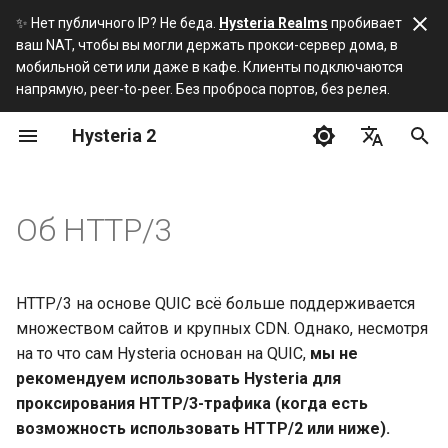
✨ Нет публичного IP? Не беда.
Hysteria Realms
пробивает
ваш NAT, чтобы вы могли держать прокси-сервер дома, в
И
мобильной сети или даже в кафе. Клиенты подключаются
напрямую, peer-to-peer. Без проброса портов, без релея.
н
Hysteria 2
Установка
Полная конфигурация
Почему
Сборка
и
сервера
ц
English
Скрипт установки сервера
Решение
Протокол
Полная конфигурация
и
简体中文
Об HTTP/3
клиента
Сервер
URI Scheme
а
Русский
Конфигурация ACME DNS
Клиент
л
فارسی
HTTP/3 на основе QUIC всё больше поддерживается
и
множеством сайтов и крупных CDN. Однако, несмотря
ECH
Сторонние приложения
на то что сам Hysteria основан на QUIC,
мы не
з
рекомендуем использовать Hysteria для
ACL
а
проксирования HTTP/3-трафика (когда есть
ц
API статистики трафика
возможность использовать HTTP/2 или ниже).