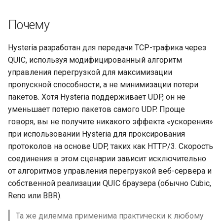
и
Протокол FD Control
Почему
я
Прозрачный прокси
п
Hysteria разработан для передачи TCP-трафика через
QUIC, используя модифицированный алгоритм
о
Смена портов
управления перегрузкой для максимизации
и
пропускной способности, а не минимизации потери
Mimic (поддельный TCP)
с
пакетов. Хотя Hysteria поддерживает UDP, он не
уменьшает потерю пакетов самого UDP. Проще
Hysteria Realms
к
говоря, вы не получите никакого эффекта «ускорения»
а
при использовании Hysteria для проксирования
Переменные окружения
протоколов на основе UDP, таких как HTTP/3. Скорость
соединения в этом сценарии зависит исключительно
Тест скорости
от алгоритмов управления перегрузкой веб-сервера и
собственной реализации QUIC браузера (обычно Cubic,
Производительность
Reno или BBR).
Устранение неполадок
Та же дилемма применима практически к любому