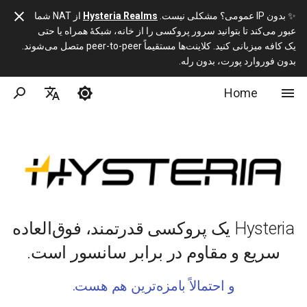
✨ بدون IP عمومی؟ مشکلی نیست.
Hysteria Realms
از NAT شما
عبور می‌کند تا بتوانید سرور پروکسی را از خانه، شبکهٔ همراه یا حتی
ر
یک کافه میزبانی کنید. کلاینت‌ها مستقیماً peer-to-peer متصل می‌شوند.
بدون فوروارد پورت، بدون رله.
ا
Home
شروع کار
نصب
ساخت
Hysteria 2 در مقابل 1
پیکربندی کامل سرور
ه‌
ا
English
پیشرفته
اگر از YAML خوشم نمی‌آید؟
پروتکل
اسکریپت نصب سرور
پیکربندی کامل کلاینت
ن
简体中文
متفرقه
سرور
درباره HTTP/3
پیکربندی ACME DNS
URI Scheme
د
Русский
توسعه‌دهندگان
ECH
کلاینت
آیا می‌توان از CDN استفاده کرد؟
ا
فارسی
ز
Hysteria یک پروکسی قدرتمند، فوق‌العاده
ACL
برنامه‌های شخص ثالث
ی
سریع و مقاوم در برابر سانسور است.
API آمار ترافیک
ج
و احتمالاً بامزه‌ترین هم هست.
س
پروتکل FD Control