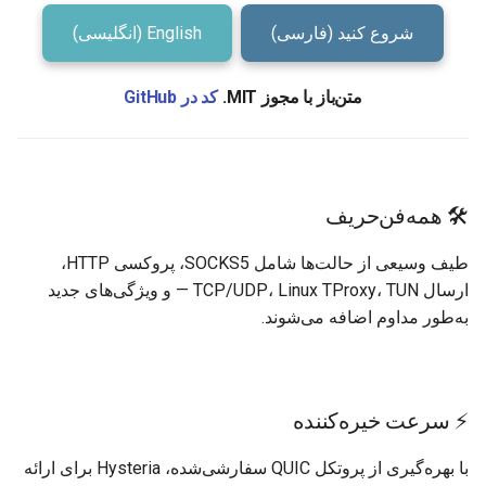
ت
شروع کنید (فارسی)
English (انگلیسی)
پروکسی شفاف
ج
پرش پورت
و
متن‌باز با مجوز MIT.
کد در GitHub
Mimic (TCP جعلی)
Hysteria Realms
🛠️ همه‌فن‌حریف
متغیرهای محیطی
طیف وسیعی از حالت‌ها شامل SOCKS5، پروکسی HTTP،
ارسال TCP/UDP، Linux TProxy، TUN — و ویژگی‌های جدید
تست سرعت
به‌طور مداوم اضافه می‌شوند.
عملکرد
عیب‌یابی
⚡ سرعت خیره‌کننده
با بهره‌گیری از پروتکل QUIC سفارشی‌شده، Hysteria برای ارائه